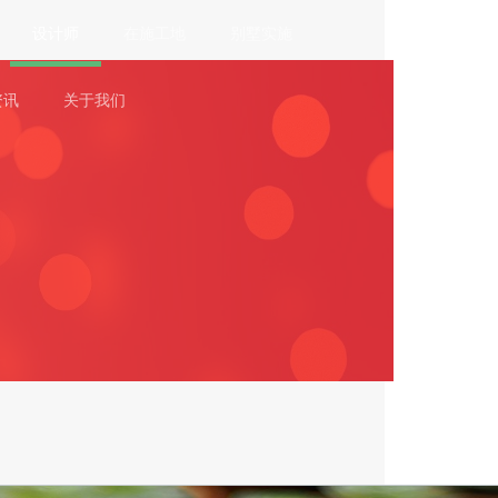
设计师
在施工地
别墅实施
资讯
关于我们