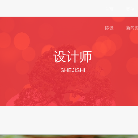
首页
案例
陈设
新闻
设计师
SHEJISHI